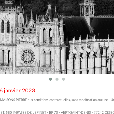
6 janvier 2023.
 MAISONS PIERRE aux conditions contractuelles, sans modification aucune - Un c
T, 580 IMPASSE DE L'EPINET - BP 70 - VERT-SAINT-DENIS - 77242 CES