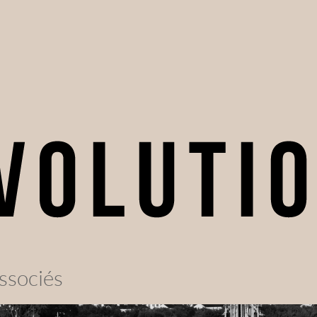
ssociés