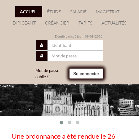
ACCUEIL
ÉTUDE
SALARIÉ
MAGISTRAT
DIRIGEANT
CRÉANCIER
TARIFS
ACTUALITÉS
Dernière mise à jour : 09/08/2026
Mot de passe
Se connecter
oublié ?
Une ordonnance a été rendue le 26
/