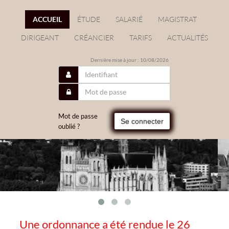
ACCUEIL
ÉTUDE
SALARIÉ
MAGISTRAT
DIRIGEANT
CRÉANCIER
TARIFS
ACTUALITÉS
Dernière mise à jour : 10/08/2026
Mot de passe
Se connecter
oublié ?
Une ordonnance a été rendue le 26
/