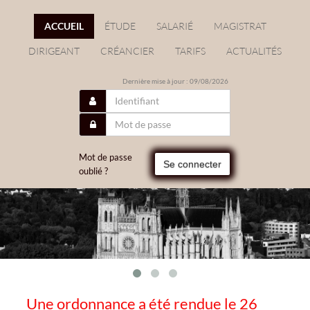
ACCUEIL
ÉTUDE
SALARIÉ
MAGISTRAT
DIRIGEANT
CRÉANCIER
TARIFS
ACTUALITÉS
Dernière mise à jour : 09/08/2026
Mot de passe
Se connecter
oublié ?
Une ordonnance a été rendue le 26
/