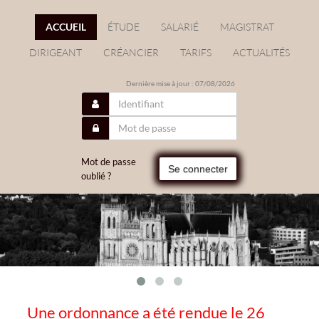
ACCUEIL
ÉTUDE
SALARIÉ
MAGISTRAT
DIRIGEANT
CRÉANCIER
TARIFS
ACTUALITÉS
Dernière mise à jour : 07/08/2026
Mot de passe
Se connecter
oublié ?
Une ordonnance a été rendue le 26
/