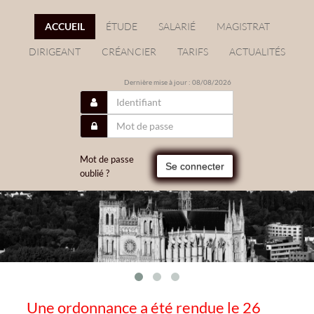
ACCUEIL
ÉTUDE
SALARIÉ
MAGISTRAT
DIRIGEANT
CRÉANCIER
TARIFS
ACTUALITÉS
Dernière mise à jour : 08/08/2026
Mot de passe
Se connecter
oublié ?
Une ordonnance a été rendue le 26
/