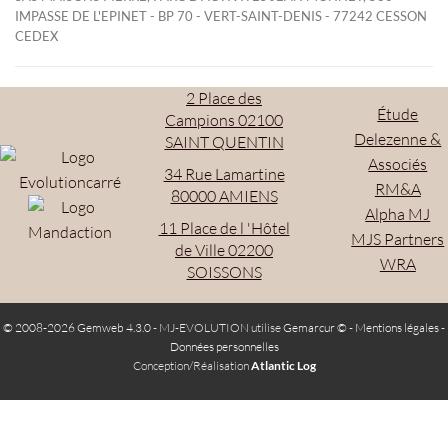
IMPASSE DE L'EPINET - BP 70 - VERT-SAINT-DENIS - 77242 CESSON
CEDEX
2 Place des
Étude
Campions 02100
Delezenne &
SAINT QUENTIN
Associés
34 Rue Lamartine
RM&A
80000 AMIENS
Alpha MJ
11 Place de l 'Hôtel
MJS Partners
de Ville 02200
WRA
SOISSONS
© 2008-2026 Gemweb 4.3.0
- MJ-EVOLUTION utilise
Gemarcur ©
-
Mentions légales
-
Données personnelles
Conception/Réalisation
Atlantic Log