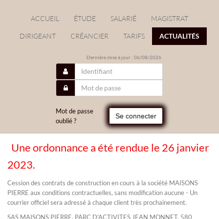
ACCUEIL
ÉTUDE
SALARIÉ
MAGISTRAT
DIRIGEANT
CRÉANCIER
TARIFS
ACTUALITÉS
Dernière mise à jour : 06/08/2026
Mot de passe
Se connecter
oublié ?
Une ordonnance a été rendue le 26 janvier
/
2023.
Cession des contrats de construction en cours à la société MAISONS
PIERRE aux conditions contractuelles, sans modification aucune - Un
courrier officiel sera adressé à chaque client très prochainement.
SAS MAISONS PIERRE, PARC D'ACTIVITES JEAN MONNET, 580