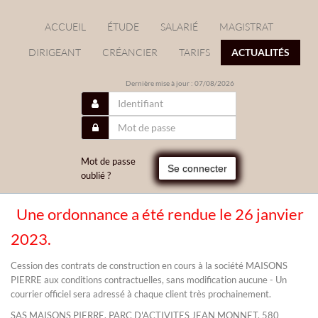
ACCUEIL
ÉTUDE
SALARIÉ
MAGISTRAT
DIRIGEANT
CRÉANCIER
TARIFS
ACTUALITÉS
Dernière mise à jour : 07/08/2026
Mot de passe
Se connecter
oublié ?
Une ordonnance a été rendue le 26 janvier
/
2023.
Cession des contrats de construction en cours à la société MAISONS
PIERRE aux conditions contractuelles, sans modification aucune - Un
courrier officiel sera adressé à chaque client très prochainement.
SAS MAISONS PIERRE, PARC D'ACTIVITES JEAN MONNET, 580