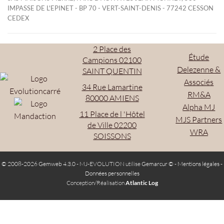
IMPASSE DE L'EPINET - BP 70 - VERT-SAINT-DENIS - 77242 CESSON
CEDEX
2 Place des
Étude
Campions 02100
Delezenne &
SAINT QUENTIN
Associés
34 Rue Lamartine
RM&A
80000 AMIENS
Alpha MJ
11 Place de l 'Hôtel
MJS Partners
de Ville 02200
WRA
SOISSONS
© 2008-2026 Gemweb 4.3.0
- MJ-EVOLUTION utilise
Gemarcur ©
-
Mentions légales
-
Données personnelles
Conception/Réalisation
Atlantic Log