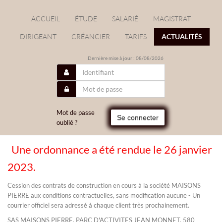
ACCUEIL
ÉTUDE
SALARIÉ
MAGISTRAT
DIRIGEANT
CRÉANCIER
TARIFS
ACTUALITÉS
Dernière mise à jour : 08/08/2026
Mot de passe
Se connecter
oublié ?
Une ordonnance a été rendue le 26 janvier
/
2023.
Cession des contrats de construction en cours à la société MAISONS
PIERRE aux conditions contractuelles, sans modification aucune - Un
courrier officiel sera adressé à chaque client très prochainement.
SAS MAISONS PIERRE, PARC D'ACTIVITES JEAN MONNET, 580