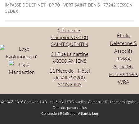
IMPASSE DE L'EPINET - BP 70 - VERT-SAINT-DENIS - 77242 CESSON
CEDEX
2 Place des
Étude
Campions 02100
Delezenne &
SAINT QUENTIN
Associés
34 Rue Lamartine
RM&A
80000 AMIENS
Alpha MJ
11 Place de l 'Hôtel
MJS Partners
de Ville 02200
WRA
SOISSONS
© 2008-2026 Gemweb 4.3.0
- MJ-EVOLUTION utilise
Gemarcur ©
-
Mentions légales
-
Données personnelles
Conception/Réalisation
Atlantic Log