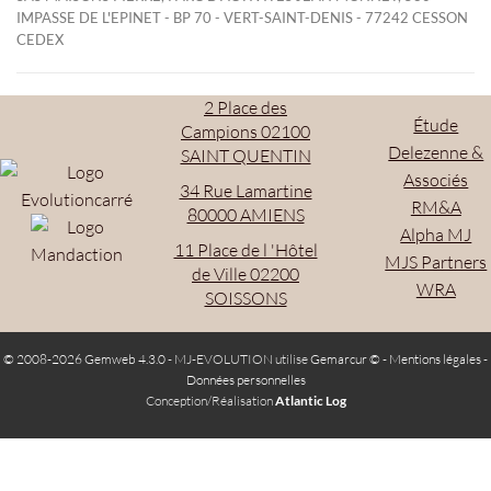
IMPASSE DE L'EPINET - BP 70 - VERT-SAINT-DENIS - 77242 CESSON
CEDEX
2 Place des
Étude
Campions 02100
Delezenne &
SAINT QUENTIN
Associés
34 Rue Lamartine
RM&A
80000 AMIENS
Alpha MJ
11 Place de l 'Hôtel
MJS Partners
de Ville 02200
WRA
SOISSONS
© 2008-2026 Gemweb 4.3.0
- MJ-EVOLUTION utilise
Gemarcur ©
-
Mentions légales
-
Données personnelles
Conception/Réalisation
Atlantic Log