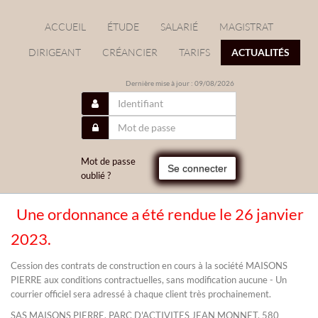
ACCUEIL
ÉTUDE
SALARIÉ
MAGISTRAT
DIRIGEANT
CRÉANCIER
TARIFS
ACTUALITÉS
Dernière mise à jour : 09/08/2026
Mot de passe
Se connecter
oublié ?
Une ordonnance a été rendue le 26 janvier
/
2023.
Cession des contrats de construction en cours à la société MAISONS
PIERRE aux conditions contractuelles, sans modification aucune - Un
courrier officiel sera adressé à chaque client très prochainement.
SAS MAISONS PIERRE, PARC D'ACTIVITES JEAN MONNET, 580