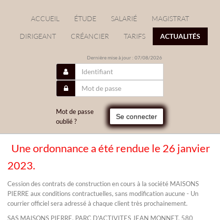
ACCUEIL
ÉTUDE
SALARIÉ
MAGISTRAT
DIRIGEANT
CRÉANCIER
TARIFS
ACTUALITÉS
Dernière mise à jour : 07/08/2026
Mot de passe
Se connecter
oublié ?
Une ordonnance a été rendue le 26 janvier
/
2023.
Cession des contrats de construction en cours à la société MAISONS
PIERRE aux conditions contractuelles, sans modification aucune - Un
courrier officiel sera adressé à chaque client très prochainement.
SAS MAISONS PIERRE, PARC D'ACTIVITES JEAN MONNET, 580