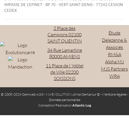
IMPASSE DE L'EPINET - BP 70 - VERT-SAINT-DENIS - 77242 CESSON
CEDEX
2 Place des
Étude
Campions 02100
Delezenne &
SAINT QUENTIN
Associés
34 Rue Lamartine
RM&A
80000 AMIENS
Alpha MJ
11 Place de l 'Hôtel
MJS Partners
de Ville 02200
WRA
SOISSONS
© 2008-2026 Gemweb 4.3.0
- MJ-EVOLUTION utilise
Gemarcur ©
-
Mentions légales
-
Données personnelles
Conception/Réalisation
Atlantic Log