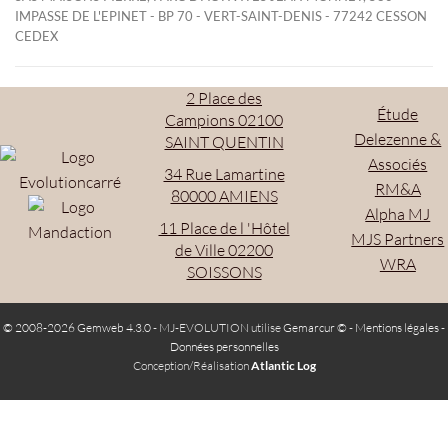
IMPASSE DE L'EPINET - BP 70 - VERT-SAINT-DENIS - 77242 CESSON
CEDEX
2 Place des
Étude
Campions 02100
Delezenne &
SAINT QUENTIN
Associés
34 Rue Lamartine
RM&A
80000 AMIENS
Alpha MJ
11 Place de l 'Hôtel
MJS Partners
de Ville 02200
WRA
SOISSONS
© 2008-2026 Gemweb 4.3.0
- MJ-EVOLUTION utilise
Gemarcur ©
-
Mentions légales
-
Données personnelles
Conception/Réalisation
Atlantic Log