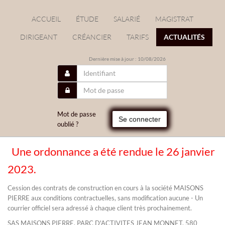
ACCUEIL
ÉTUDE
SALARIÉ
MAGISTRAT
DIRIGEANT
CRÉANCIER
TARIFS
ACTUALITÉS
Dernière mise à jour : 10/08/2026
Mot de passe
Se connecter
oublié ?
Une ordonnance a été rendue le 26 janvier
/
2023.
Cession des contrats de construction en cours à la société MAISONS
PIERRE aux conditions contractuelles, sans modification aucune - Un
courrier officiel sera adressé à chaque client très prochainement.
SAS MAISONS PIERRE, PARC D'ACTIVITES JEAN MONNET, 580