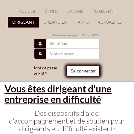
ACCUEIL
ÉTUDE
SALARIÉ
MAGISTRAT
DIRIGEANT
CRÉANCIER
TARIFS
ACTUALITÉS
Dernière mise à jour : 07/08/2026
Mot de passe
Se connecter
oublié ?
Vous êtes dirigeant d'une
entreprise en difficulté
Des dispositifs d'aide,
d'accompagnement et de soutien pour
dirigeants en difficulté existent: