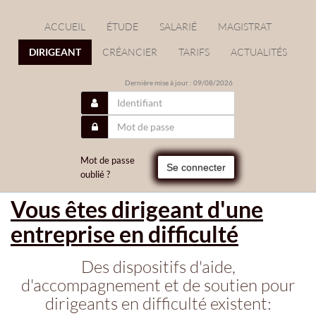
ACCUEIL
ÉTUDE
SALARIÉ
MAGISTRAT
DIRIGEANT
CRÉANCIER
TARIFS
ACTUALITÉS
Dernière mise à jour : 09/08/2026
Mot de passe
Se connecter
oublié ?
Vous êtes dirigeant d'une
entreprise en difficulté
Des dispositifs d'aide,
d'accompagnement et de soutien pour
dirigeants en difficulté existent: