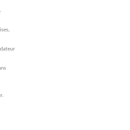
e
ises,
idateur
ans
r.