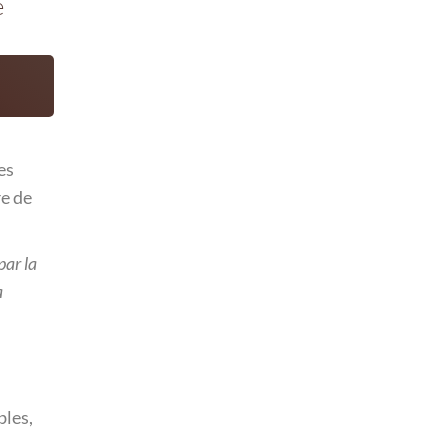
e
es
re de
par la
a
bles,