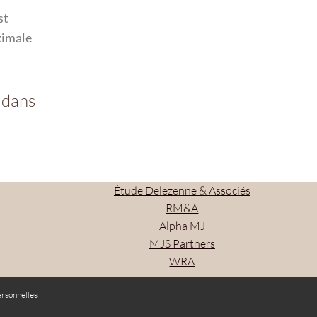
st
ximale
 dans
Étude Delezenne & Associés
RM&A
Alpha MJ
MJS Partners
WRA
rsonnelles