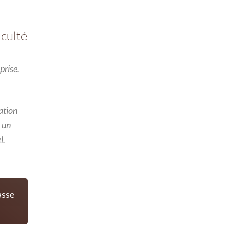
iculté
prise.
ation
 un
l.
asse