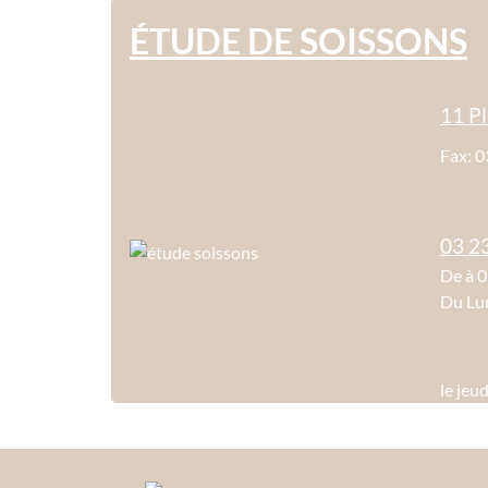
ÉTUDE DE SOISSONS
11 Pl
Fax: 0
03 2
De à 
Du Lu
le jeu