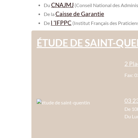
CNAJMJ
Du
(Conseil National des Adminis
Caisse de Garantie
De la
l 'IFPPC
De
(Institut Français des Praticie
ÉTUDE DE SAINT-QUE
2 Pl
Fax: 0
03 2
De 10
Du Lu