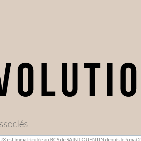
ssociés
X est immatriculée au RCS de SAINT QUENTIN depuis le 5 mai 2