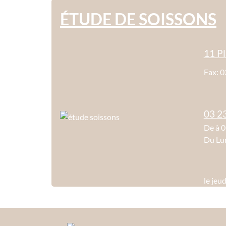
ÉTUDE DE SOISSONS
11 Pl
Fax: 0
03 2
De à 
Du Lu
le jeu