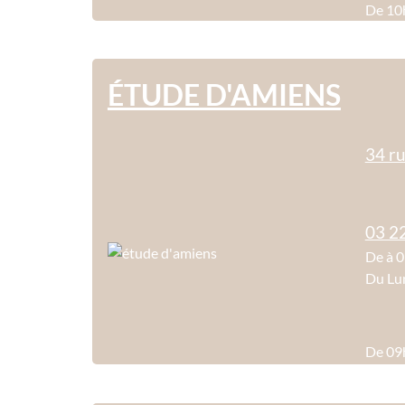
De 10
ÉTUDE D'AMIENS
34 r
03 2
De à 
Du Lun
De 09