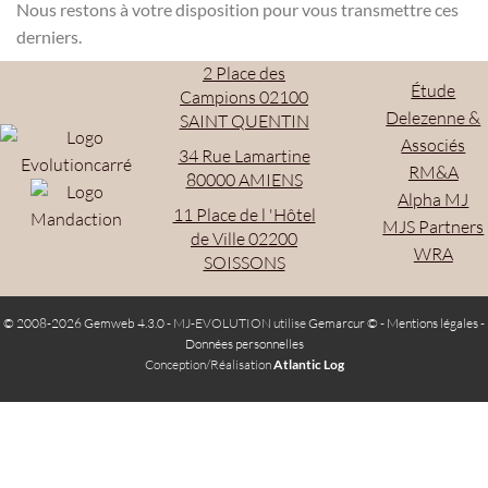
Nous restons à votre disposition pour vous transmettre ces
derniers.
2 Place des
Étude
Campions 02100
Delezenne &
SAINT QUENTIN
Associés
34 Rue Lamartine
RM&A
80000 AMIENS
Alpha MJ
11 Place de l 'Hôtel
MJS Partners
de Ville 02200
WRA
SOISSONS
© 2008-2026 Gemweb 4.3.0
- MJ-EVOLUTION utilise
Gemarcur ©
-
Mentions légales
-
Données personnelles
Conception/Réalisation
Atlantic Log