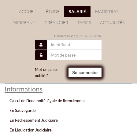
ACCUEIL
ÉTUDE
SALARIÉ
MAGISTRAT
DIRIGEANT
CRÉANCIER
TARIFS
ACTUALITÉS
Dernière mise à jour : 07/08/2026
Mot de passe
Se connecter
oublié ?
Informations
Calcul de l'indemnité légale de licenciement
En Sauvegarde
En Redressement Judiciaire
En Liquidation Judiciaire