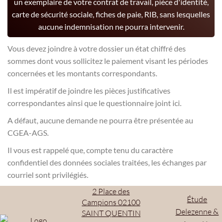
un exemplaire de votre contrat de travail, pièce d'identité,
carte de sécurité sociale, fiches de paie, RIB, sans lesquelles
aucune indemnisation ne pourra intervenir.
Vous devez joindre à votre dossier un état chiffré des
sommes dont vous sollicitez le paiement visant les périodes
concernées et les montants correspondants.
Il est impératif de joindre les pièces justificatives
correspondantes ainsi que le questionnaire joint ici.
A défaut, aucune demande ne pourra être présentée au
CGEA-AGS.
Il vous est rappelé que, compte tenu du caractère
confidentiel des données sociales traitées, les échanges par
courriel sont privilégiés.
2 Place des
Étude
Campions 02100
Delezenne &
SAINT QUENTIN