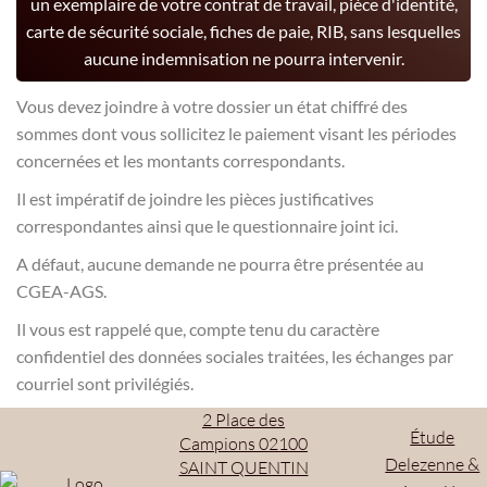
un exemplaire de votre contrat de travail, pièce d'identité,
carte de sécurité sociale, fiches de paie, RIB, sans lesquelles
aucune indemnisation ne pourra intervenir.
Vous devez joindre à votre dossier un état chiffré des
sommes dont vous sollicitez le paiement visant les périodes
concernées et les montants correspondants.
Il est impératif de joindre les pièces justificatives
correspondantes ainsi que le questionnaire joint ici.
A défaut, aucune demande ne pourra être présentée au
CGEA-AGS.
Il vous est rappelé que, compte tenu du caractère
confidentiel des données sociales traitées, les échanges par
courriel sont privilégiés.
2 Place des
Étude
Campions 02100
Delezenne &
SAINT QUENTIN