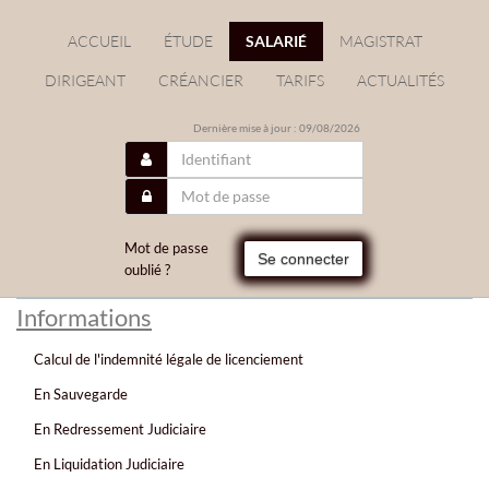
ACCUEIL
ÉTUDE
SALARIÉ
MAGISTRAT
DIRIGEANT
CRÉANCIER
TARIFS
ACTUALITÉS
Dernière mise à jour : 09/08/2026
Mot de passe
Se connecter
oublié ?
Informations
Calcul de l'indemnité légale de licenciement
En Sauvegarde
En Redressement Judiciaire
En Liquidation Judiciaire