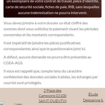
un exemplaire de votre contrat de travail, pièce d'identité,
carte de sécurité sociale, fiches de paie, RIB, sans lesquelles
aucune indemnisation ne pourra intervenir.
Vous devez joindre à votre dossier un état chiffré des
sommes dont vous sollicitez le paiement visant les périodes
concernées et les montants correspondants.
Il est impératif de joindre les pièces justificatives
correspondantes ainsi que le questionnaire joint ici.
A défaut, aucune demande ne pourra être présentée au
CGEA-AGS.
Il vous est rappelé que, compte tenu du caractère
confidentiel des données sociales traitées, les échanges par
courriel sont privilégiés.
2 Place des
Étude
Campions 02100
Delezenne &
SAINT QUENTIN