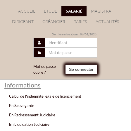
ACCUEIL
ÉTUDE
SALARIÉ
MAGISTRAT
DIRIGEANT
CRÉANCIER
TARIFS
ACTUALITÉS
Dernière mise à jour : 06/08/2026
Mot de passe
Se connecter
oublié ?
Informations
Calcul de l'indemnité légale de licenciement
En Sauvegarde
En Redressement Judiciaire
En Liquidation Judiciaire