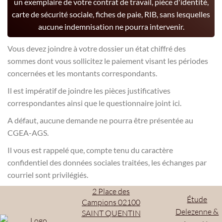
un exemplaire de votre contrat de travail, pièce d'identité,
carte de sécurité sociale, fiches de paie, RIB, sans lesquelles
aucune indemnisation ne pourra intervenir.
Vous devez joindre à votre dossier un état chiffré des
sommes dont vous sollicitez le paiement visant les périodes
concernées et les montants correspondants.
Il est impératif de joindre les pièces justificatives
correspondantes ainsi que le questionnaire joint ici.
A défaut, aucune demande ne pourra être présentée au
CGEA-AGS.
Il vous est rappelé que, compte tenu du caractère
confidentiel des données sociales traitées, les échanges par
courriel sont privilégiés.
2 Place des
Étude
Campions 02100
Delezenne &
SAINT QUENTIN