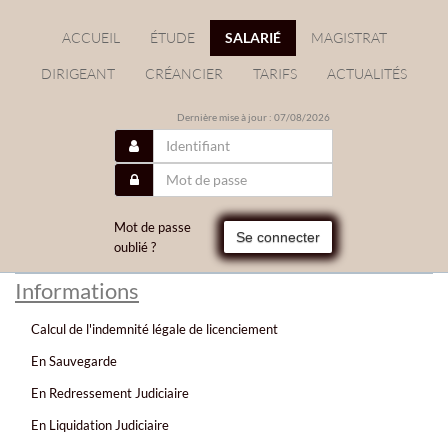
ACCUEIL
ÉTUDE
SALARIÉ
MAGISTRAT
DIRIGEANT
CRÉANCIER
TARIFS
ACTUALITÉS
Dernière mise à jour : 07/08/2026
Mot de passe
Se connecter
oublié ?
Informations
Calcul de l'indemnité légale de licenciement
En Sauvegarde
En Redressement Judiciaire
En Liquidation Judiciaire