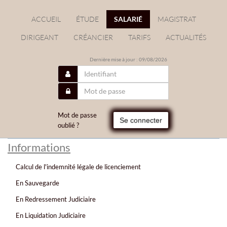
ACCUEIL
ÉTUDE
SALARIÉ
MAGISTRAT
DIRIGEANT
CRÉANCIER
TARIFS
ACTUALITÉS
Dernière mise à jour : 09/08/2026
Mot de passe
Se connecter
oublié ?
Informations
Calcul de l'indemnité légale de licenciement
En Sauvegarde
En Redressement Judiciaire
En Liquidation Judiciaire