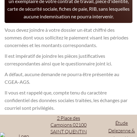
un exemplaire de votre contrat de travail, pièce d'identité,
carte de sécurité sociale, fiches de paie, RIB, sans lesquelles
aucune indemnisation ne pourra intervenir.
Vous devez joindre à votre dossier un état chiffré des
sommes dont vous sollicitez le paiement visant les périodes
concernées et les montants correspondants.
Il est impératif de joindre les pièces justificatives
correspondantes ainsi que le questionnaire joint ici.
A défaut, aucune demande ne pourra être présentée au
CGEA-AGS.
Il vous est rappelé que, compte tenu du caractère
confidentiel des données sociales traitées, les échanges par
courriel sont privilégiés.
2 Place des
Étude
Campions 02100
Delezenne &
SAINT QUENTIN