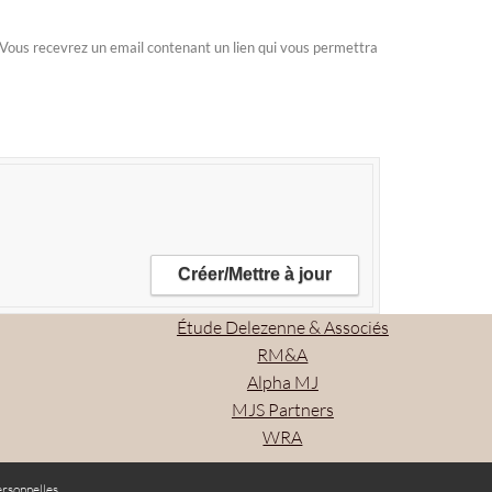
n. Vous recevrez un email contenant un lien qui vous permettra
Étude Delezenne & Associés
RM&A
Alpha MJ
MJS Partners
WRA
rsonnelles