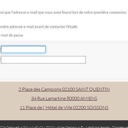
 ainsi que l'adresse e-mail que vous avez fourni lors de votre première connexio
 votre adresse e-mail avant de contacter l'étude.
re mot de passe
2 Place des Campions 02100 SAINT QUENTIN
34 Rue Lamartine 80000 AMIENS
11 Place de l 'Hôtel de Ville 02200 SOISSONS
026 Gemweb 4.3.0
- MJ-EVOLUTION utilise
Gemarcur ©
-
Mentions légales
-
Données pe