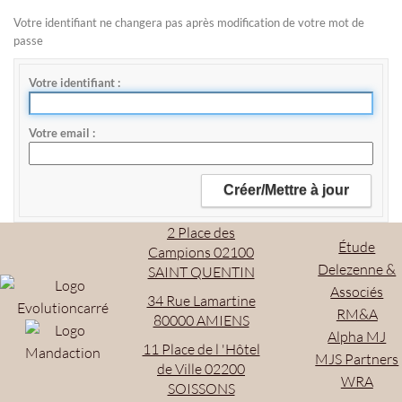
Votre identifiant ne changera pas après modification de votre mot de
passe
Votre identifiant
Votre email
2 Place des
Étude
Campions 02100
Delezenne &
SAINT QUENTIN
Associés
34 Rue Lamartine
RM&A
80000 AMIENS
Alpha MJ
11 Place de l 'Hôtel
MJS Partners
de Ville 02200
WRA
SOISSONS