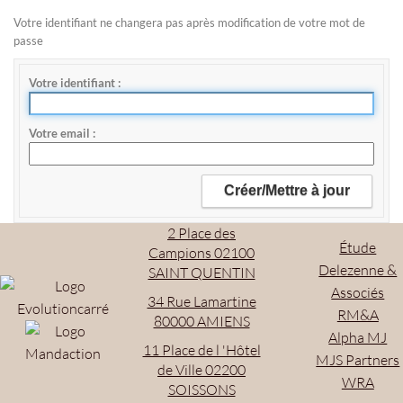
Votre identifiant ne changera pas après modification de votre mot de
passe
Votre identifiant
Votre email
2 Place des
Étude
Campions 02100
Delezenne &
SAINT QUENTIN
Associés
34 Rue Lamartine
RM&A
80000 AMIENS
Alpha MJ
11 Place de l 'Hôtel
MJS Partners
de Ville 02200
WRA
SOISSONS