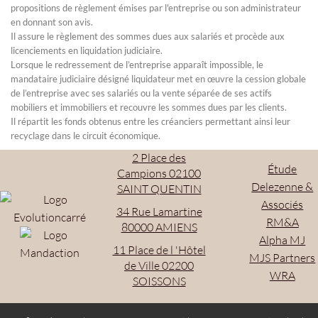
propositions de règlement émises par l'entreprise ou son administrateur
en donnant son avis.
Il assure le règlement des sommes dues aux salariés et procède aux
licenciements en liquidation judiciaire.
Lorsque le redressement de l’entreprise apparaît impossible, le
mandataire judiciaire désigné liquidateur met en œuvre la cession globale
de l’entreprise avec ses salariés ou la vente séparée de ses actifs
mobiliers et immobiliers et recouvre les sommes dues par les clients.
Il répartit les fonds obtenus entre les créanciers permettant ainsi leur
recyclage dans le circuit économique.
2 Place des
Étude
Campions 02100
Delezenne &
SAINT QUENTIN
Associés
34 Rue Lamartine
RM&A
80000 AMIENS
Alpha MJ
11 Place de l 'Hôtel
MJS Partners
de Ville 02200
WRA
SOISSONS