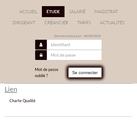
ACCUEIL
ÉTUDE
SALARIÉ
MAGISTRAT
DIRIGEANT
CRÉANCIER
TARIFS
ACTUALITÉS
Dernière mise à jour : 08/08/2026
Mot de passe
Se connecter
oublié ?
Lien
Charte Qualité