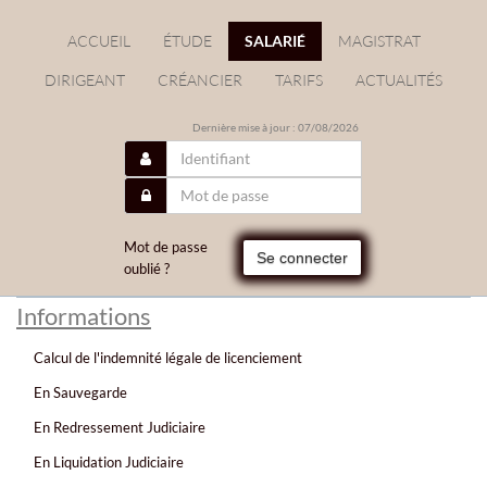
ACCUEIL
ÉTUDE
SALARIÉ
MAGISTRAT
DIRIGEANT
CRÉANCIER
TARIFS
ACTUALITÉS
Dernière mise à jour : 07/08/2026
Mot de passe
Se connecter
oublié ?
Informations
Calcul de l'indemnité légale de licenciement
En Sauvegarde
En Redressement Judiciaire
En Liquidation Judiciaire